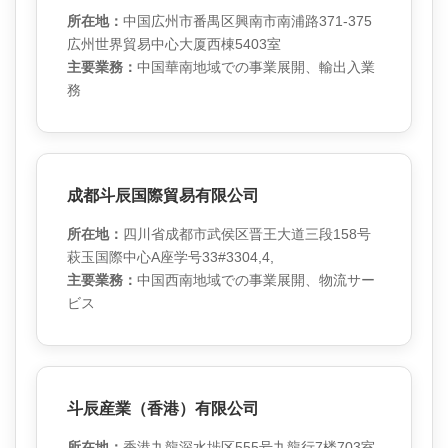
所在地：
中国広州市番禺区興南市南浦路371-375
広州世界貿易中心大厦西棟5403室
主要業務：
中国華南地域での事業展開、輸出入業
務
成都斗辰国際貿易有限公司
所在地：
四川省成都市武侯区晋王大道三段158号
萩玉国際中心A座学号33#3304,4,
主要業務：
中国西南地域での事業展開、物流サー
ビス
斗辰産業（香港）有限公司
所在地：
香港九龍深水埗区555号九龍行7楼703室