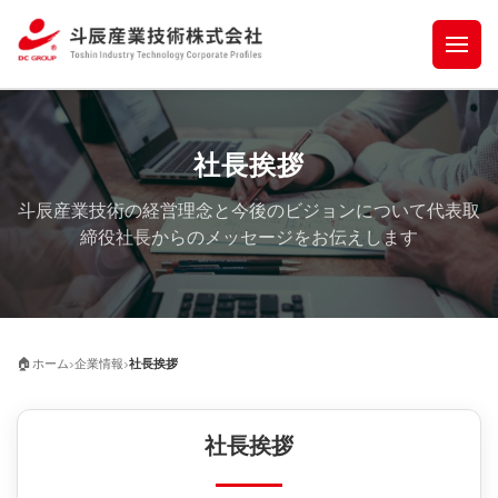
社長挨拶
斗辰産業技術の経営理念と今後のビジョンについて代表取
締役社長からのメッセージをお伝えします
›
›
🏠
ホーム
企業情報
社長挨拶
社長挨拶